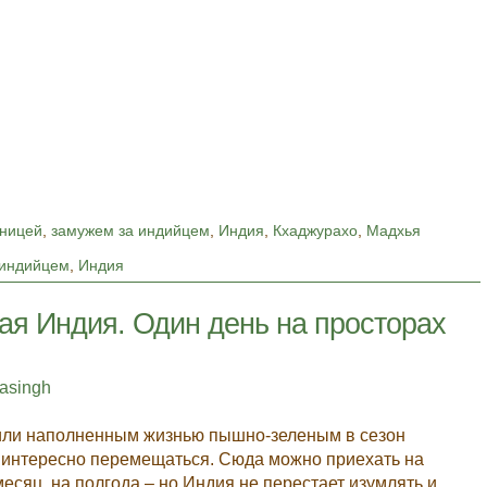
аницей
,
замужем за индийцем
,
Индия
,
Кхаджурахо
,
Мадхья
 индийцем
,
Индия
я Индия. Один день на просторах
tasingh
или наполненным жизнью пышно-зеленым в сезон
 интересно перемещаться. Сюда можно приехать на
месяц, на полгода – но Индия не перестает изумлять и