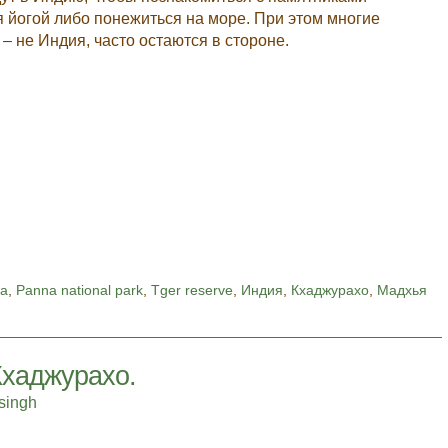
я йогой либо понежиться на море. При этом многие
– не Индия, часто остаются в стороне.
a
,
Panna national park
,
Tger reserve
,
Индия
,
Кхаджурахо
,
Мадхья
Кхаджурахо.
singh