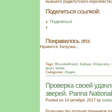
бывшего раджпутского королевства
Поделиться ссылкой:
Поделиться
Понравилось это:
Нравится
Загрузка...
Tags:
Bhundelkhand
,
Kalinjar
,
Khajuraho
,
форт
,
Шива
Categories:
Индия
Проверка своей удачл
зверей. Panna National
Posted on 14 октября, 2017 by
sveta
Большинство путешественников ед