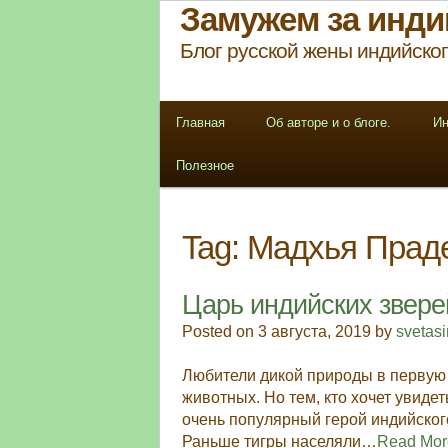
Замужем за инди
Блог русской жены индийског
Главная
Об авторе и о блоге.
Ин
Полезное
Tag:
Мадхья Прад
Царь индийских звере
Posted on 3 августа, 2019 by
svetas
Любители дикой природы в первую 
животных. Но тем, кто хочет увиде
очень популярный герой индийског
Раньше тигры населяли…
Read Mo