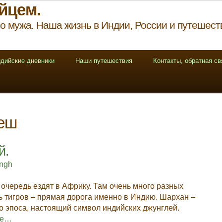
йцем.
о мужа. Наша жизнь в Индии, России и путешест
дийские дневники
Наши путешествия
Контакты, обратная св
еш
й.
ingh
очередь ездят в Африку. Там очень много разных
ть тигров – прямая дорога именно в Индию. Шархан –
о эпоса, настоящий символ индийских джунглей.
re…