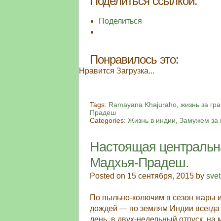
Поделиться ссылкой:
Поделиться
Понравилось это:
Нравится
Загрузка...
Tags:
Ramayana Khajuraho
,
жизнь за гр
Прадеш
Categories:
Жизнь в индии
,
Замужем за
Настоящая центральна
Мадхья-Прадеш.
Posted on 15 сентября, 2015 by
sve
По пыльно-колючим в сезон жары 
дождей — по землям Индии всегда
день, в двух-недельный отпуск, на 