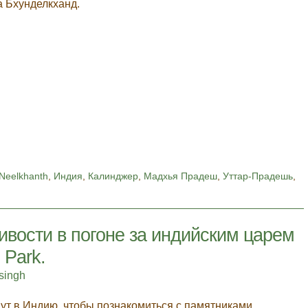
 Бхунделкханд.
Neelkhanth
,
Индия
,
Калинджер
,
Мадхья Прадеш
,
Уттар-Прадешь
,
ивости в погоне за индийским царем
 Park.
singh
ут в Индию, чтобы познакомиться с памятниками