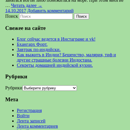
заняться йогой либо понежиться на море. При этом многие
…
Читать далее
→
14.10.2017
Добавить комментарий
Поиск
Свежее на сайте
Блог сейчас ведется в Инстаграме и vk!
Бхангарх Форт.
Завтрак по-индийски.
Как выжить в Индии? Бешенство, малярия, тиф и
другие страшные болезни Индостана.
Секреты домашней индийской кухни.
Рубрики
Рубрики
Мета
Регистрация
Войти
Лента записей
Лента комментариев