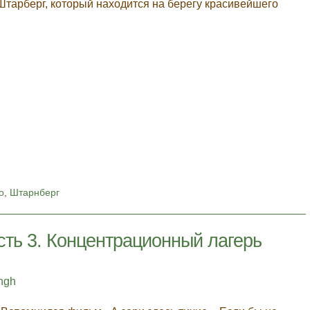
Штарберг, который находится на берегу красивейшего
о
,
Штарнберг
сть 3. Концентрационный лагерь
ingh