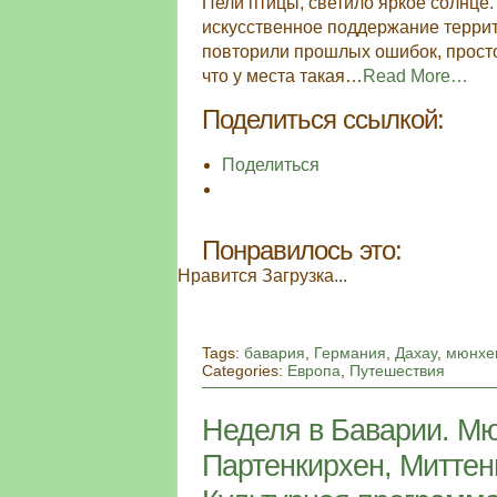
Пели птицы, светило яркое солнце.
искусственное поддержание террито
повторили прошлых ошибок, просто
что у места такая…
Read More…
Поделиться ссылкой:
Поделиться
Понравилось это:
Нравится
Загрузка...
Tags:
бавария
,
Германия
,
Дахау
,
мюнхе
Categories:
Европа
,
Путешествия
Неделя в Баварии. Мю
Партенкирхен, Миттен