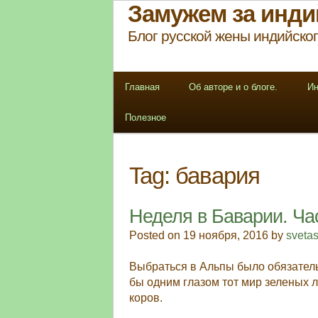
Замужем за инди
Блог русской жены индийског
Главная
Об авторе и о блоге.
Ин
Полезное
Tag:
бавария
Неделя в Баварии. Час
Posted on 19 ноября, 2016 by
sveta
Выбраться в Альпы было обязатель
бы одним глазом тот мир зеленых 
коров.