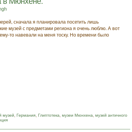
 в Мюнхене.
ingh
ерей, сначала я планировала посетить лишь
ские музей с предметами региона я очень люблю. А вот
ему-то навевали на меня тоску. Но времени было
й музей
,
Германия
,
Глиптотека
,
музеи Мюнхена
,
музей античного
нция