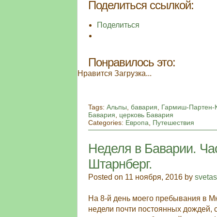
Поделиться ссылкой:
Поделиться
Понравилось это:
Нравится
Загрузка...
Tags:
Альпы
,
бавария
,
Гармиш-Партен-
Бавария
,
церковь Бавария
Categories:
Европа
,
Путешествия
Неделя в Баварии. Час
Штарнберг.
Posted on 11 ноября, 2016 by
sveta
На 8-й день моего пребывания в Мю
недели почти постоянных дождей, 