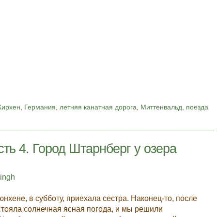
Кирхен
,
Германия
,
летняя канатная дорога
,
Миттенвальд
,
поезда
ть 4. Город Штарнберг у озера
singh
нхене, в субботу, приехала сестра. Наконец-то, после
стояла солнечная ясная погода, и мы решили