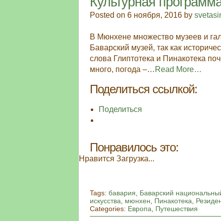
Культурная программа
Posted on 6 ноября, 2016 by
svetas
В Мюнхене множество музеев и гал
Баварский музей, так как историче
слова Глиптотека и Пинакотека поч
много, погода –…
Read More…
Поделиться ссылкой:
Поделиться
Понравилось это:
Нравится
Загрузка...
Tags:
бавария
,
Баварский национальны
искусства
,
мюнхен
,
Пинакотека
,
Резиде
Categories:
Европа
,
Путешествия