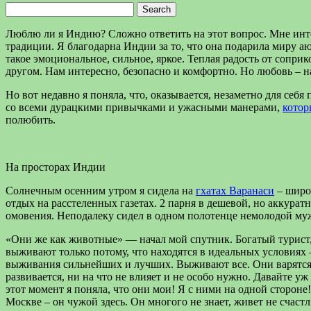
Search
for:
Люблю ли я Индию? Сложно ответить на этот вопрос. Мне интер
традиции. Я благодарна Индии за то, что она подарила миру аю
такое эмоциональное, сильное, яркое. Теплая радость от сопр
другом. Нам интересно, безопасно и комфортно. Но любовь – на
Но вот недавно я поняла, что, оказывается, незаметно для се
со всеми дурацкими привычками и ужасными манерами,
котор
полюбить.
На просторах Индии
Солнечным осенним утром я сидела на
гхатах Варанаси
– широк
отдых на расстеленных газетах. 2 парня в дешевой, но аккурат
омовения. Неподалеку сидел в одном полотенце немолодой му
«Они же как животные» — начал мой спутник. Богатый турист, п
выживают только потому, что находятся в идеальных условиях – 
выживания сильнейших и лучших. Выживают все. Они варятся в
развивается, ни на что не влияет и не особо нужно. Давайте у
этот момент я поняла, что они мои! Я с ними на одной сторо
Москве – он чужой здесь. Он многого не знает, живет не счас