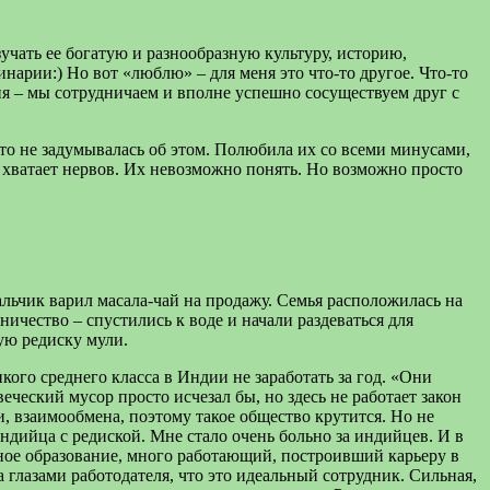
чать ее богатую и разнообразную культуру, историю,
нарии:) Но вот «люблю» – для меня это что-то другое. Что-то
ия – мы сотрудничаем и вполне успешно сосуществуем друг с
сто не задумывалась об этом. Полюбила их со всеми минусами,
хватает нервов. Их невозможно понять. Но возможно просто
льчик варил масала-чай на продажу. Семья расположилась на
ничество – спустились к воде и начали раздеваться для
ую редиску мули.
ого среднего класса в Индии не заработать за год. «Они
еческий мусор просто исчезал бы, но здесь не работает закон
, взаимообмена, поэтому такое общество крутится. Но не
индийца с редиской. Мне стало очень больно за индийцев. И в
сное образование, много работающий, построивший карьеру в
 глазами работодателя, что это идеальный сотрудник. Сильная,