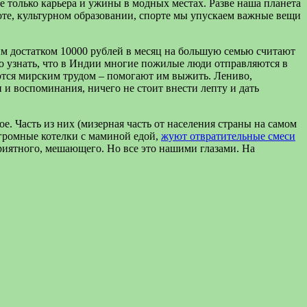
не только карьера и ужины в модных местах. Разве наша планета
боте, культурном образовании, спорте мы упускаем важные вещи
ым достатком 10000 рублей в месяц на большую семью считают
но узнать, что в Индии многие пожилые люди отправляются в
аются мирским трудом – помогают им выжить. Лениво,
 и воспоминания, ничего не стоит внести лепту и дать
 Часть из них (мизерная часть от населения страны на самом
огромные котелки с маминой едой,
жуют отвратительные смеси
приятного, мешающего. Но все это нашими глазами. На