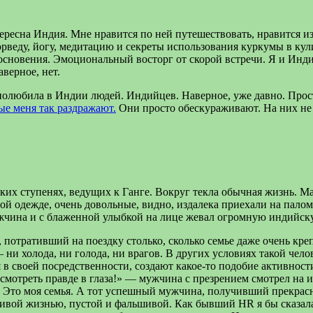
есна Индия. Мне нравится по ней путешествовать, нравится изу
рведу, йогу, медитацию и секреты использования куркумы в кули
икосновения. Эмоциональный восторг от скорой встречи. Я и Инд
верное, нет.
бя полюбила в Индии людей. Индийцев. Наверное, уже давно. Про
ые меня так раздражают.
Они просто обескураживают. На них не 
их ступенях, ведущих к Ганге. Вокруг текла обычная жизнь. Ма
ной одежде, очень довольные, видно, издалека приехали на палом
жчина и с блаженной улыбкой на лице жевал огромную индийск
отративший на поездку столько, сколько семье даже очень крепк
ни холода, ни голода, ни врагов. В других условиях такой челов
 своей посредственности, создают какое-то подобие активности
ж смотреть правде в глаза!» — мужчина с презрением смотрел на 
не! Это моя семья. А тот успешный мужчина, получивший прекра
тливой жизнью, пустой и фальшивой. Как бывший HR я бы сказала