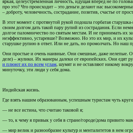
яркая, целеустремленная личность, идущая вперед не по головам
про это? Что происходит – это деньги делают нас высокомерны
– доброту, человечность, сострадание, позитив, счастье от прос
В этот момент с протянутой рукой подошла горбатая старушка-
своим долгом дать такой пару рупий из сострадания. Если нем
долгое паломничество по святым местам. И не принимать их за
неэффективно, устаревше? Возможно. Но это их мир, и их культ
старушке рупию в ответ. Или не дать, но промолчать. Но наш п
Они простые и очень наивные. Они смешные, даже нелепые. Он
деле) – жулики. Их манеры далеки от европейских. Они едят р
и плюют их по всем углам
, шумят и не оставляют никому вокр
минуточку, эти люди у себя дома.
Индийская жизнь.
Где взять нашим образованным, успешным туристам чуть круго
— не все истина, что считаю таковой я;
— то, к чему я привык у себя в стране/городе/дома привито ма
— мир велик и разнообразие культур и менталитетов в нем огр