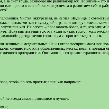
, а за счет труда, разнообразно развивающаяся. Но жизнь – это 
ми или просто в вечной гонке за успехом и развитием себя в ра
того?
паломница. Чистая, аккуратная, не наглая. Индийцы с совместн
ножко познакомиться с культурой страны, в которую едешь, мож
 опустившихся. Их работа – прославлять богов, а те, кто заним
ура. Пока впитываешь всю эту культуру как турист, копя эмоции
равдолюбец раздраженно гонит ее, а я горю от стыда за него.
и ленивые и медлительные. Они тяжело воспринимают все новое.
уками, смешно моются в общественных местах, возят в поездки 
уг личного пространства. Они много чего делают странного, не
зора, чтобы понять простые вещи как например:
мой не всегда самое правильное и лучшее;
омно;