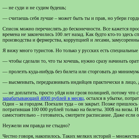
— не суди и не судим будешь;
— считаешь себя лучше – может быть ты и прав, но убери горды
Список можно перечислять до бесконечности. Все кажется про
времена не закончились 100 лет назад. Как будто кто-то здесь
производства и фермерства, коррупцией и лесами, замусоренн
Я вижу много туристов. Но только у русских есть специальны
— чтобы сделали то, что ты хочешь, нужно сразу начинать орат
— пролезть куда-нибудь без билета или сторговать до минимума
— высмеивать, передразнивать индийцев практически в лицо, д
— не доплатить, просто уйдя или грозя полицией, потому что 
зарабатывающий 4000 рублей в месяц,
остался в убытке, потра
Один – за городом. Поехали туда – он закрыт. Позже пришлось 
потратившая 100 000 рублей только на билеты. 300$ на визы. И 
самостоятельно – готовьтесь, смотрите расписание. Даже если 
Неужели им правда не стыдно?
Честно говоря, накопилось. Таких мелких историй – множество