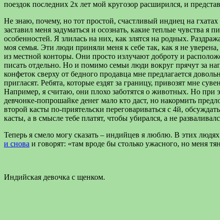
поездок последних 2х лет мой кругозор расширился, и предста
Не знаю, почему, но тот простой, счастливый индиец на гхата
заставил меня задуматься и осознать, какие теплые чувства я п
особенностей. Я злилась на них, как злятся на родных. Раздра
моя семья. Эти люди приняли меня к себе так, как я не увере
из местной конторы. Они просто излучают доброту и расположе
писать отдельно. Но и помимо семьи люди вокруг прячут за н
конфеток сверху от бедного продавца мне предлагается довольн
пригласят. Ребята, которые ездят за границу, привозят мне сув
Например, я считаю, они плохо заботятся о животных. Но при 
девчонке-попрошайке денег мало кто даст, но накормить предло
второй касты по-приятельски переговариваться с 4й, обсуждать
касты, а в смысле тебе платят, чтобы убирался, а не разваливалс
Теперь я смело могу сказать – индийцев я люблю. В этих людях
и снова
и говорят: «там вроде бы столько ужасного, но меня тя
Индийская девочка с щенком.