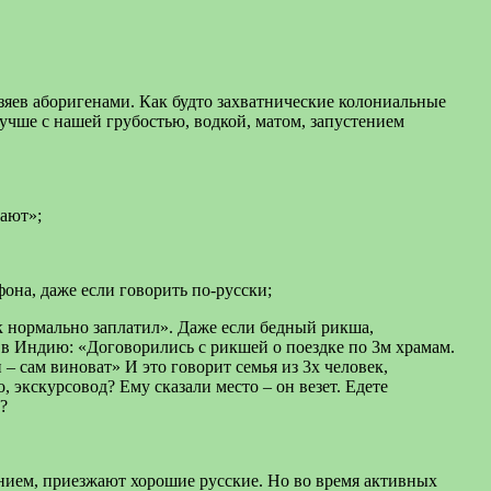
зяев аборигенами. Как будто захватнические колониальные
лучше с нашей грубостью, водкой, матом, запустением
гают»;
она, даже если говорить по-русски;
ак нормально заплатил». Даже если бедный рикша,
е в Индию: «Договорились с рикшей о поездке по 3м храмам.
 – сам виноват» И это говорит семья из 3х человек,
, экскурсовод? Ему сказали место – он везет. Едете
?
ением, приезжают хорошие русские. Но во время активных