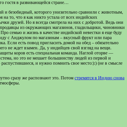
ого гостя в развивающейся стране…
ный и безобидный, которого унизительно сравнили с животным,
я на то, что я как никто устала от всех индийских
чки друзей. Но я всегда смотрела на них с добротой. Ведь они
ки, продавцы из окружающих магазинов, гладильщики, чиновники
 Про семью и жизнь в качестве индийской невестки я еще буду
 иду с Анджулом по магазинам – вкусный фрукт или пара
ка. Если есть повод пригласить домой на обед – обязательно
чего не ждет взамен. Да, у индийцев свой взгляд на вещи.
защиты коров есть специальная команда. Наглой оторве —
истема, но это не мешает большинству людей из первой и
 распустившиеся, и нужно помнить свое место:):) (не в смысле
мутно сразу же распознают это. Потом
стремятся в Индию снова
атмосферы.