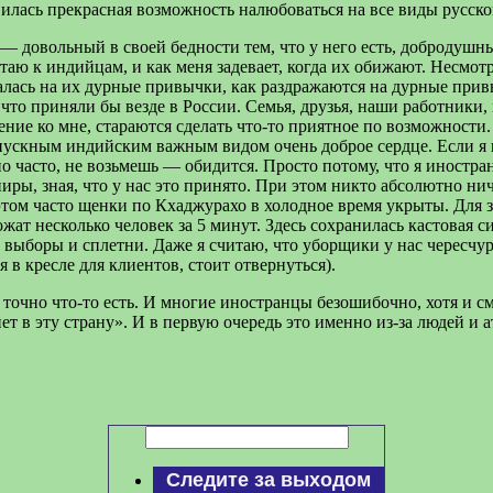
вилась прекрасная возможность налюбоваться на все виды русск
х — довольный в своей бедности тем, что у него есть, добродуш
итаю к индийцам, и как меня задевает, когда их обижают. Несмотр
жалась на их дурные привычки, как раздражаются на дурные привы
на, что приняли бы везде в России. Семья, друзья, наши работни
ние ко мне, стараются сделать что-то приятное по возможности.
апускным индийским важным видом очень доброе сердце. Если я
о часто, не возьмешь — обидится. Просто потому, что я иностран
ениры, зная, что у нас это принято. При этом никто абсолютно ни
этом часто щенки по Кхаджурахо в холодное время укрыты. Для 
жат несколько человек за 5 минут. Здесь сохранилась кастовая с
 выборы и сплетни. Даже я считаю, что уборщики у нас чересчур
я в кресле для клиентов, стоит отвернуться).
 точно что-то есть. И многие иностранцы безошибочно, хотя и с
нет в эту страну». И в первую очередь это именно из-за людей и 
Следите за выходом