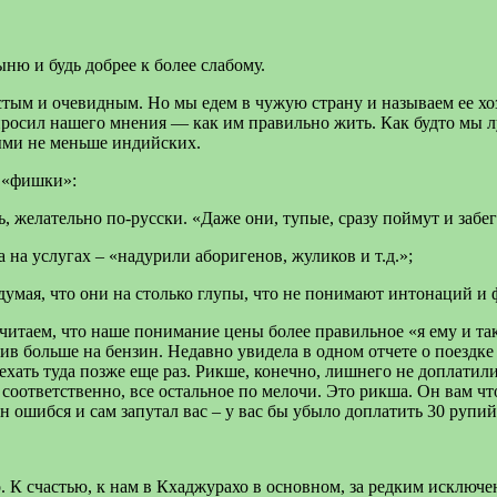
ню и будь добрее к более слабому.
стым и очевидным. Но мы едем в чужую страну и называем ее хо
 спросил нашего мнения — как им правильно жить. Как будто мы 
ыми не меньше индийских.
е «фишки»:
ь, желательно по-русски. «Даже они, тупые, сразу поймут и забе
 на услугах – «надурили аборигенов, жуликов и т.д.»;
умая, что они на столько глупы, что не понимают интонаций и ф
считаем, что наше понимание цены более правильное «я ему и т
тив больше на бензин. Недавно увидела в одном отчете о поездк
ехать туда позже еще раз. Рикше, конечно, лишнего не доплатили
соответственно, все остальное по мелочи. Это рикша. Он вам что
он ошибся и сам запутал вас – у вас бы убыло доплатить 30 рупий
. К счастью, к нам в Кхаджурахо в основном, за редким исключ