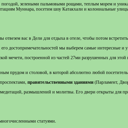
 погодой, зелеными пальмовыми рощами, теплым морем и уник
нтациям Муннара, посетим шоу Катакхали и колониальные улиц
ы отвезем вас в Дели для отдыха в отеле, чтобы потом встретить
х его достопримечательностей мы выберем самые интересные и 
ской мечети, построенной из частей 27ми разрушенных для это
ным прудом и столовой, в которой абсолютно любой посетитель
 проспектами,
правительственными зданиями
(Парламент, Дво
я медитаций, размышлений и молитвы. Его двери открыты для пр
 многочисленными статуями.