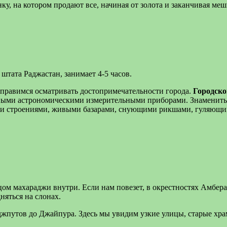
у, на котором продают все, начиная от золота и заканчивая ме
тата Раджастан, занимает 4-5 часов.
тправимся осматривать достопримечательности города.
Городско
ными астрономическими измерительными приборами. Знаменит
и строениями, живыми базарами, снующими рикшами, гуляющим
ом махараджи внутри. Если нам повезет, в окрестностях Амбер
яться на слонах.
джпутов до Джайпура. Здесь мы увидим узкие улицы, старые х