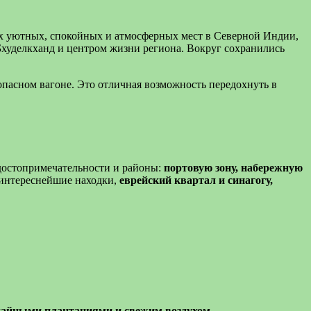
мых уютных, спокойных и атмосферных мест в Северной Индии,
 Бхуделкханд и центром жизни региона. Вокруг сохранились
опасном вагоне. Это отличная возможность передохнуть в
достопримечательности и районы:
портовую зону, набережную
 интереснейшие находки,
еврейский квартал и синагогу,
чайными плантациями и свежим воздухом
.