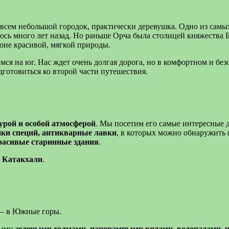
совсем небольшой городок, практически деревушка. Одно из са
лось много лет назад. Но раньше Орча была столицей княжества
оне красивой, мягкой природы.
ся на юг. Нас ждет очень долгая дорога, но в комфортном и без
дготовиться ко второй части путешествия.
урой и особой атмосферой
. Мы посетим его самые интересные 
ки специй, антикварные лавки
, в которых можно обнаружить
расивые старинные здания
.
е Катакхали
.
 – в Южные горы.
выми
зелеными холмами, панорамными видами, водопадами, 