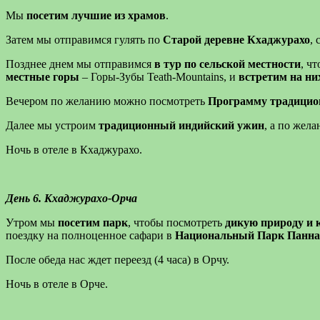
Мы
посетим лучшие из храмов
.
Затем мы отправимся гулять по
Старой деревне Кхаджурахо
,
Позднее днем мы отправимся
в тур по сельской местности
, ч
местные горы
– Горы-Зубы Teath-Mountains, и
встретим на ни
Вечером по желанию можно посмотреть
Программу традицио
Далее мы устроим
традиционный индийский ужин
, а по жел
Ночь в отеле в Кхаджурахо.
День 6. Кхаджурахо-Орча
Утром мы
посетим парк
, чтобы посмотреть
дикую природу и 
поездку на полноценное сафари в
Национальный Парк Панна
После обеда нас ждет переезд (4 часа) в Орчу.
Ночь в отеле в Орче.