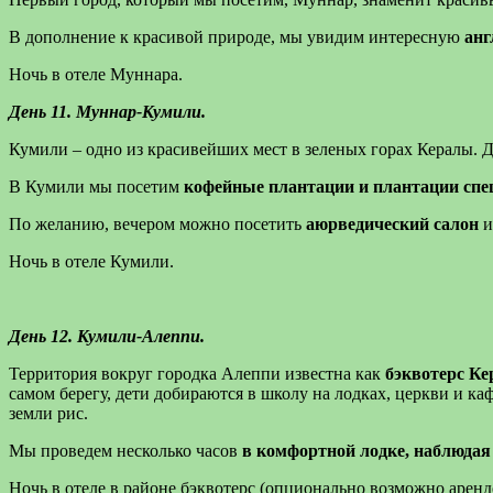
В дополнение к красивой природе, мы увидим интересную
анг
Ночь в отеле Муннара.
День 11. Муннар-Кумили.
Кумили – одно из красивейших мест в зеленых горах Кералы. 
В Кумили мы посетим
кофейные плантации и плантации спе
По желанию, вечером можно посетить
аюрведический салон
и
Ночь в отеле Кумили.
День 12. Кумили-Алеппи.
Территория вокруг городка Алеппи известна как
бэквотерс Кер
самом берегу, дети добираются в школу на лодках, церкви и к
земли рис.
Мы проведем несколько часов
в комфортной лодке, наблюдая
Ночь в отеле в районе бэквотерс (опционально возможно арен