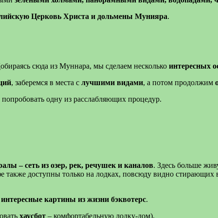
лийскую Церковь Христа и дольмены Мунияра
.
Добираясь сюда из Муннара, мы сделаем несколько
интересных о
ций
, заберемся в места с
лучшими видами
, а потом продолжим
 попробовать одну из расслабляющих процедур.
алы – сеть из озер, рек, речушек и каналов
. Здесь больше жив
афе также доступны только на лодках, повсюду видно стирающих
 интересные картины из жизни бэквотерс
.
довать
хаусбот
– комфортабельную лодку-дом).