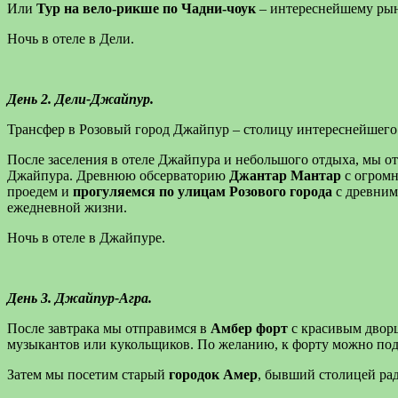
Или
Тур на вело-рикше по Чадни-чоук
– интереснейшему рынк
Ночь в отеле в Дели.
День 2. Дели-Джайпур.
Трансфер в Розовый город Джайпур – столицу интереснейшего ш
После заселения в отеле Джайпура и небольшого отдыха, мы о
Джайпура. Древнюю обсерваторию
Джантар Мантар
с огром
проедем и
прогуляемся по улицам Розового города
с древним
ежедневной жизни.
Ночь в отеле в Джайпуре.
День 3. Джайпур-Агра.
После завтрака мы отправимся в
Амбер форт
с красивым дворц
музыкантов или кукольщиков. По желанию, к форту можно подн
Затем мы посетим старый
городок Амер
, бывший столицей ра