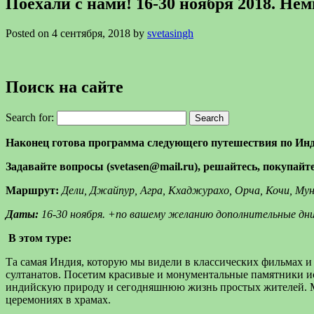
Поехали с нами! 16-30 ноября 2018. Не
Posted on 4 сентября, 2018 by
svetasingh
Поиск на сайте
Search for:
Наконец готова программа следующего путешествия по Инди
Задавайте вопросы (svetasen@mail.ru), решайтесь, покупайт
Маршрут:
Дели, Джайпур, Агра, Кхаджурахо, Орча, Кочи, Мун
Даты:
16-30 ноября. +по вашему желанию дополнительные дни
В этом туре:
Та самая Индия, которую мы видели в классических фильмах и
султанатов. Посетим красивые и монументальные памятники и
индийскую природу и сегодняшнюю жизнь простых жителей. Мы
церемониях в храмах.