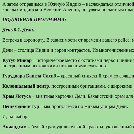
А затем отправимся в Южную Индию – наслаждаться отличной
каналах индийской Венеции Алеппи, погуляем по чайным пла
ПОДРОБНАЯ ПРОГРАММА:
День 0-1. Дели.
Встреча в аэропорту. В зависимости от времени вашего рейса, м
Дели – столица Индии и город контрастов. Из многочисленны
Кутуб Минар –
историческое место с остатками первой индий
построенным несколькими поколениями султанов.
Гурудвара Бангла Сахиб
– красивый сикхский храм со священ
Колониальный центр
, построенный британцами, с широкими
Храм Лотуса
– визитная карточка Дели. Бахаистский храм дл
Пешеходный тур
– мы прогуляемся по живым улицам Дели.
И, на выбор:
Акчардхам
– белый храм удивительной красоты, украшенный