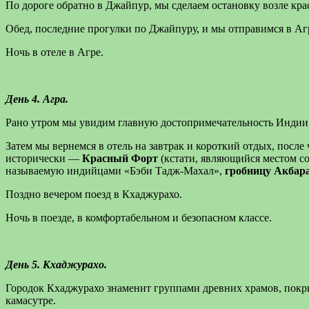
По дороге обратно в Джайпур, мы сделаем остановку возле кра
Обед, последние прогулки по Джайпуру, и мы отправимся в Агру
Ночь в отеле в Агре.
День 4.
A
гра.
Рано утром мы увидим главную достопримечательность Индии, 
Затем мы вернемся в отель на завтрак и короткий отдых, посл
исторически —
Красный Форт
(кстати, являющийся местом с
называемую индийцами «Бэби Тадж-Махал»,
гробницу Акбар
Поздно вечером поезд в Кхаджурахо.
Ночь в поезде, в комфортабельном и безопасном классе.
День 5. Кхаджурахо.
Городок Кхаджурахо знаменит группами древних храмов, покр
камасутре.