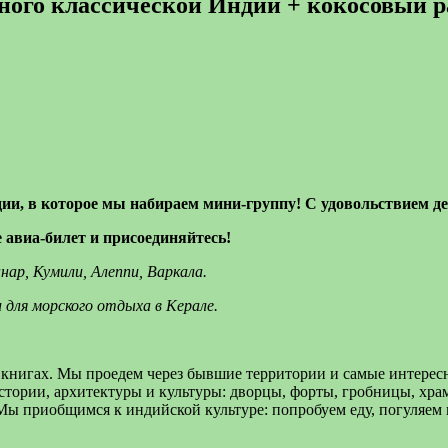
много классической Индии + кокосовый 
и, в которое мы набираем мини-группу! С удовольствием де
е авиа-билет и присоединяйтесь!
нар, Кумили, Алеппи, Варкала.
 для морского отдыха в Керале.
 книгах. Мы проедем через бывшие территории и самые интерес
стории, архитектуры и культуры: дворцы, форты, гробницы, хр
 приобщимся к индийской культуре: попробуем еду, погуляем п