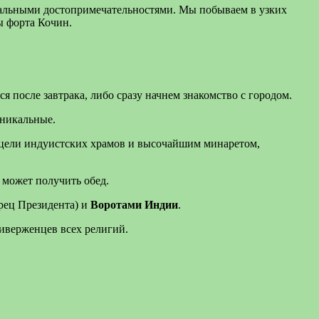
альными достопримечательностями. Мы побываем в узких
ы форта Кочин.
ся после завтрака, либо сразу начнем знакомство с городом.
уникальные.
й цели индуистских храмов и высочайшим минаретом,
 может получить обед.
рец Президента) и
Воротами Индии
.
иверженцев всех религий.