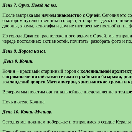
День 7. Орча. Поезд на юг.
После завтрака мы начнем
знакомство с Орчей
. Сегодня это 
о котором путешественники говорят, что время здесь останови
дворцы, храмы, кенотафы и другие интересные постройки на ф
Из города Джанси, расположенного рядом с Орчей, мы отправим
череде постоянных активностей, почитать, разобрать фото и по
День 8. Дорога на юг.
День 9. Кочин.
Кочин – красивый старинный город с
колониальной архитект
с огромными китайскими сетями и рыбными базарами, рын
голландский дворец Маттанчерри, христианские храмы и к
Вечером мы посетим оригинальнейшее представление в
театр
Ночь в отеле Кочина.
День 10. Кочин-Муннар.
Сегодня мы покинем побережье и отправимся в сердце Кералы
Первый город, который мы посетим, Муннар, знаменит краси