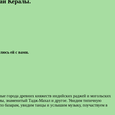
рай Кералы.
люсь ей с вами.
ные города древних княжеств индийских раджей и могольских
амы, знаменитый Тадж-Махал и другое. Увидим типичную
о базарам, увидим танцы и услышим музыку, поучаствуем в