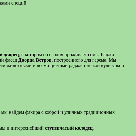
шками специй.
й дворец
, в котором и сегодня проживает семья Раджи
ый фасад
Дворца Ветров
, построенного для гарема. Мы
и животными и всеми цветами раджастанской культуры и
а мы найдем факира с коброй и уличных традиционных
рамы и интереснейший
ступенчатый колодец
.