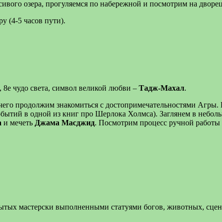
сивого озера, прогуляемся по набережной и посмотрим на дворе
 (4-5 часов пути).
8е чудо света, символ великой любви –
Тадж-Махал
.
е чего продолжим знакомиться с достопримечательностями Агры.
обытий в одной из книг про Шерлока Холмса). Заглянем в небо
а
и мечеть
Джама Масджид
. Посмотрим процесс ручной работы 
ытых мастерски выполненными статуями богов, животных, сцена