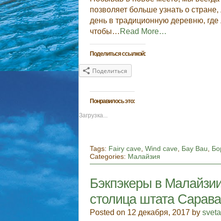
позволяет больше узнать о стране, 
день в традиционную деревню, где 
чтобы…
Read More…
Поделиться ссылкой:
Поделиться
Понравилось это:
Загрузка...
Tags:
Fairy cave
,
Wind cave
,
Бау Bau
,
Бо
Categories:
Малайзия
Бэкпэкеры в Малайзии.
столица штата Сарава
Posted on 12 декабря, 2017 by
svet