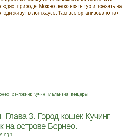
людях, природе. Можно легко взять тур и поехать на
люди живут в лонгхаусе. Там все организовано так,
рнео
,
бэкпэкинг
,
Кучин
,
Малайзия
,
пещеры
 Глава 3. Город кошек Кучинг –
к на острове Борнео.
asingh