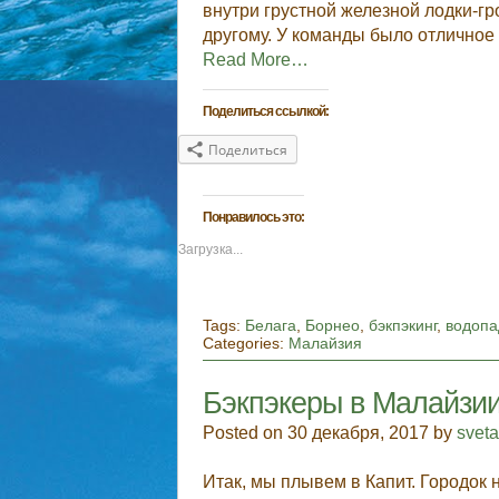
внутри грустной железной лодки-гр
другому. У команды было отличное 
Read More…
Поделиться ссылкой:
Поделиться
Понравилось это:
Загрузка...
Tags:
Белага
,
Борнео
,
бэкпэкинг
,
водопа
Categories:
Малайзия
Бэкпэкеры в Малайзии.
Posted on 30 декабря, 2017 by
svet
Итак, мы плывем в Капит. Городок 