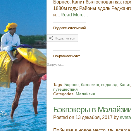
Борнео. Капит был основан как го
1880м году. Районы вдоль Реджан
и…
Read More…
Поделиться ссылкой:
Поделиться
Понравилось это:
Загрузка...
Tags:
Борнео
,
бэкпэкинг
,
водопад
,
Капит
путешествия
Categories:
Малайзия
Бэкпэкеры в Малайзии.
Posted on 13 декабря, 2017 by
svet
Побывав в новое место, мы всегда 