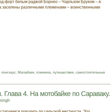
род-форт белым раджой Борнео – Чарльзом Бруком – в
га заселены различными племенами – воинственными
,
лонгхаус
,
Малайзия
,
племена
,
путешествия
,
самостоятельные
 Глава 4. На мотобайке по Сараваку.
asingh
стараемся поездить по сельской местности. Это