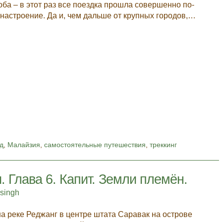
оба – в этот раз все поездка прошла совершенно по-
настроение. Да и, чем дальше от крупных городов,…
д
,
Малайзия
,
самостоятельные путешествия
,
треккинг
 Глава 6. Капит. Земли племён.
asingh
на реке Реджанг в центре штата Саравак на острове