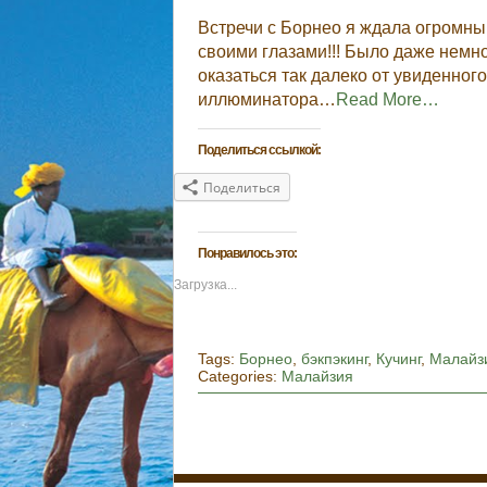
Встречи с Борнео я ждала огромны
своими глазами!!! Было даже немн
оказаться так далеко от увиденного
иллюминатора…
Read More…
Поделиться ссылкой:
Поделиться
Понравилось это:
Загрузка...
Tags:
Борнео
,
бэкпэкинг
,
Кучинг
,
Малайз
Categories:
Малайзия