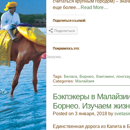
считаться крупным городом) – знач
еще более…
Read More…
Поделиться ссылкой:
Поделиться
Понравилось это:
Загрузка...
Tags:
Белага
,
Борнео
,
бэкпэкинг
,
лонгха
Categories:
Малайзия
Бэкпэкеры в Малайзии.
Борнео. Изучаем жизн
Posted on 3 января, 2018 by
svetas
Единственная дорога из Капита в Б