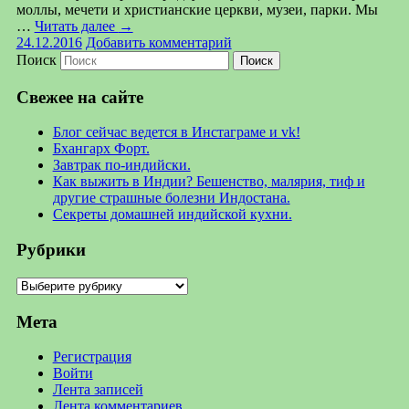
моллы, мечети и христианские церкви, музеи, парки. Мы
…
Читать далее
→
24.12.2016
Добавить комментарий
Поиск
Свежее на сайте
Блог сейчас ведется в Инстаграме и vk!
Бхангарх Форт.
Завтрак по-индийски.
Как выжить в Индии? Бешенство, малярия, тиф и
другие страшные болезни Индостана.
Секреты домашней индийской кухни.
Рубрики
Рубрики
Мета
Регистрация
Войти
Лента записей
Лента комментариев