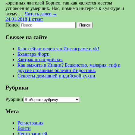
коренных жителей Борнео, так как является местом
успокоения умерших. Нас, помимо интереса к культуре и
всему …
Читать далее
→
24.01.2018
1
ответ
Поиск
Свежее на сайте
Блог сейчас ведется в Инстаграме и vk!
Бхангарх Форт.
Завтрак по-индийски.
Как выжить в Индии? Бешенство, малярия, тиф и
другие страшные болезни Индостана.
Секреты домашней индийской кухни.
Рубрики
Рубрики
Мета
Регистрация
Войти
Лента записей