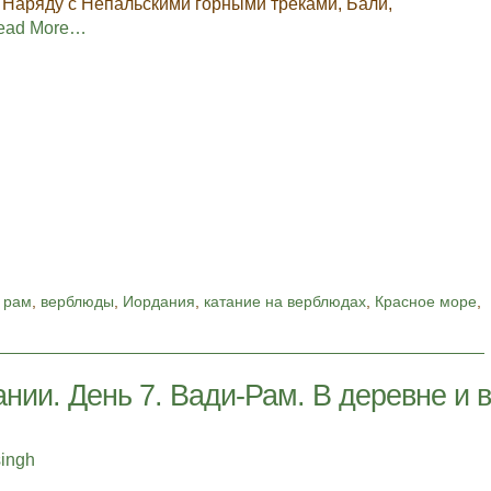
. Наряду с Непальскими горными треками, Бали,
ead More…
 рам
,
верблюды
,
Иордания
,
катание на верблюдах
,
Красное море
,
нии. День 7. Вади-Рам. В деревне и 
singh