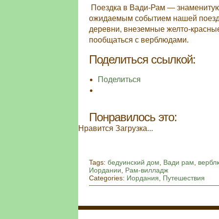
Поездка в Вади-Рам — знамениту
ожидаемым событием нашей поездк
деревни, внеземные желто-красные
пообщаться с верблюдами.
Поделиться ссылкой:
Поделиться
Понравилось это:
Нравится
Загрузка...
Tags:
бедуинский дом
,
Вади рам
,
вербл
Иордании
,
Рам-вилладж
Categories:
Иордания
,
Путешествия