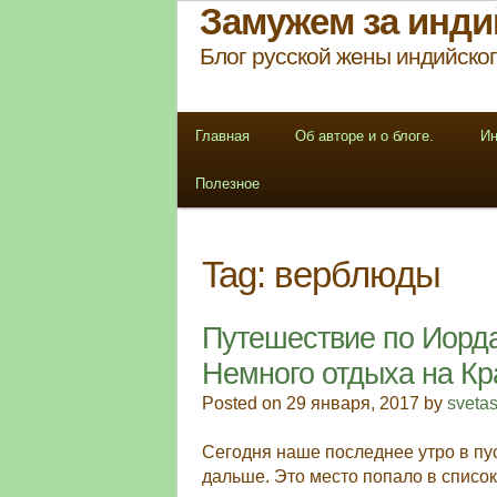
Замужем за инди
Блог русской жены индийског
Главная
Об авторе и о блоге.
Ин
Полезное
Tag:
верблюды
Путешествие по Иордан
Немного отдыха на Кр
Posted on 29 января, 2017 by
sveta
Сегодня наше последнее утро в пус
дальше. Это место попало в список