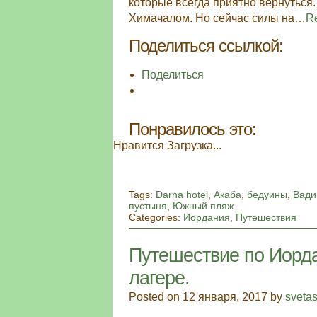
которые всегда приятно вернуться
Химачалом. Но сейчас силы на…
R
Поделиться ссылкой:
Поделиться
Понравилось это:
Нравится
Загрузка...
Tags:
Darna hotel
,
Акаба
,
бедуины
,
Вади
пустыня
,
Южный пляж
Categories:
Иордания
,
Путешествия
Путешествие по Иорда
лагере.
Posted on 12 января, 2017 by
sveta