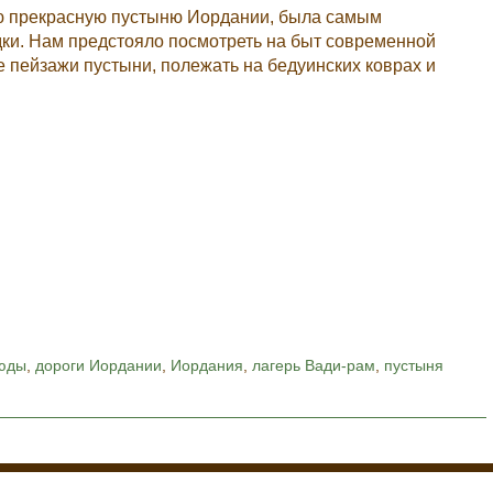
ю прекрасную пустыню Иордании, была самым
и. Нам предстояло посмотреть на быт современной
 пейзажи пустыни, полежать на бедуинских коврах и
юды
,
дороги Иордании
,
Иордания
,
лагерь Вади-рам
,
пустыня