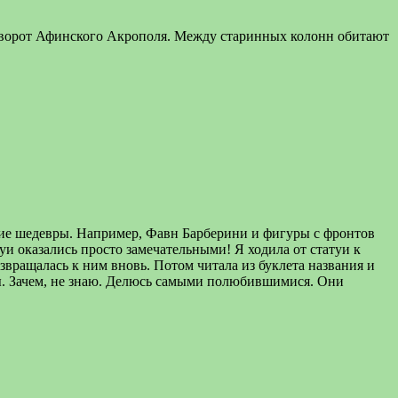
 ворот Афинского Акрополя. Между старинных колонн обитают
ящие шедевры. Например, Фавн Барберини и фигуры с фронтов
уи оказались просто замечательными! Я ходила от статуи к
озвращалась к ним вновь. Потом читала из буклета названия и
ты. Зачем, не знаю. Делюсь самыми полюбившимися. Они