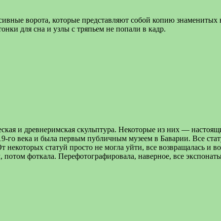
сивные ворота, которые представляют собой копию знаменитых
онки для сна и узлы с тряпьем не попали в кадр.
еческая и древнеримская скульптура. Некоторые из них — насто
19-го века и была первым публичным музеем в Баварии. Все стат
 От некоторых статуй просто не могла уйти, все возвращалась и в
, потом фоткала. Перефотографировала, наверное, все экспона