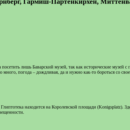
рнберг, Гармиш-Партенкирхен, Миттенва
 посетить лишь Баварский музей, так как исторические музей с 
о много, погода – дождливая, да и нужно как-то бороться со сво
 Глиптотека находится на Королевской площади (Konigsplatz). Зд
вещенности.