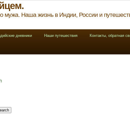
йцем.
о мужа. Наша жизнь в Индии, России и путешест
дийские дневники
Наши путешествия
Контакты, обратная св
h